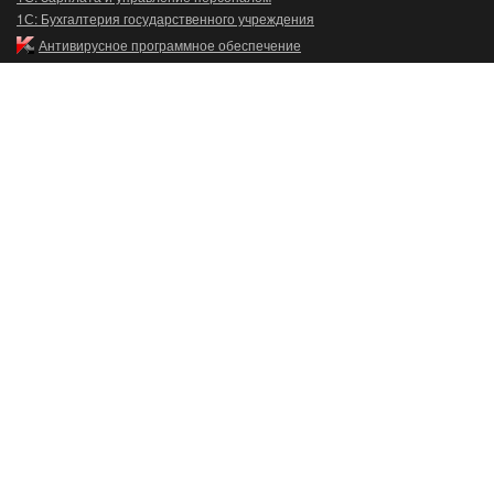
1С: Бухгалтерия государственного учреждения
Антивирусное программное обеспечение
Главная
О компании
1С:Каталог
1С:ИТС
ЕГАИС
1С:Разработка
Чат-боты
Контакты
Новости
© 1992 – 2026 «ЭРСИС»
ОБЩЕСТВО С ОГРАНИЧЕННОЙ
Ипатово:
+7 (906) 468-83-51
ОТВЕТСТВЕННОСТЬЮ "ЭРСИС"
riv@ersys.ru
356630, СТАВРОПОЛЬСКИЙ КРАЙ,
М.О. ИПАТОВСКИЙ, Г ИПАТОВО,
УЛ ГАГАРИНА, Д. 47/1, ПОМЕЩ. 1